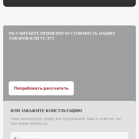
усиленная фанера, во втором варианте – только продольные
и поперечные балки. Балки стеллажа крепятся к стойкам
при помощи двух замков с зацепами. Стеллажи с
представленными размерами позволяют хранить колеса
радиусом от 13” и выше.
РАССЧИТАЙТЕ ПРИМЕРНУЮ СТОИМОСТЬ НАШИХ
Стойки окрашены полимерной (порошковой) краской RAL
ТОВАРОВ ИЛИ УСЛУГ
5015 синего цвета или RAL7035 светло-серого цвета, балки
окрашены в RAL7035 светло-серого цвета.
Шаг перфорации стойки - 50 мм
Полками служит настил из фанеры
Стеллаж поставляется в разобранном виде. Балки и стойки
упакованы в стрейч пленку.
Попробовать рассчитать
ИЛИ ЗАКАЖИТЕ КОНСУЛЬТАЦИЮ
Наш менеджер сразу же перевзонит вам и ответит на
все ваши вопросы
*