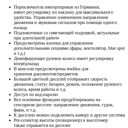
Переключатель импортирован из Германии,
имеет регулировку по наклону для максимального
удобства. Управление изменением направления
движения и звуковым сигналом при помощи одного
пальца
Подлокотники со смягчающей подушкой, актуальные
при длительной работе
Предусмотрены кнопки для управления
дополнительными опциями (фары, вентилятор, blue spot
и т.д.)
Демпфирующее рулевое колесо имеет регулировку
вперёд/назад
В консоли предусмотрены ячейки для
хранения документов/предметов
Большой цветной дисплей отображает скорость
движения, статус батареи, режим, положение рулевого
колеса, время работы и т.д.
Доступ по код-паролю
Все основные функции продублированы на
сенсорном дисплее: направление движения, гудок,
фары, и т.д.
К дисплею можно подключить камеру и другие системы
Pre-селектор высоты (позиционер) и высотомер
также отражается на дисплее