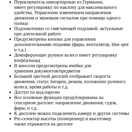
Переключатель импортирован из Германии,
имеет регулировку по наклону для максимального
удобства. Управление изменением направления
движения и звуковым сигналом при помощи одного
пальца
Подлокотники со смягчающей подушкой, актуальные
при длительной работе
Предусмотрены кнопки для управления
дополнительными опциями (фары, вентилятор, blue spot
и т.д.)
Демпфирующее рулевое колесо имеет регулировку
вперёд/назад
В консоли предусмотрены ячейки для
хранения документов/предметов
Большой цветной дисплей отображает скорость
движения, статус батареи, режим, положение рулевого
колеса, время работы и т.д.
Доступ по код-паролю
Все основные функции продублированы на
сенсорном дисплее: направление движения, гудок,
фары, и т.д.
К дисплею можно подключить камеру и другие системы
Pre-селектор высоты (позиционер) и высотомер
также отражается на дисплее