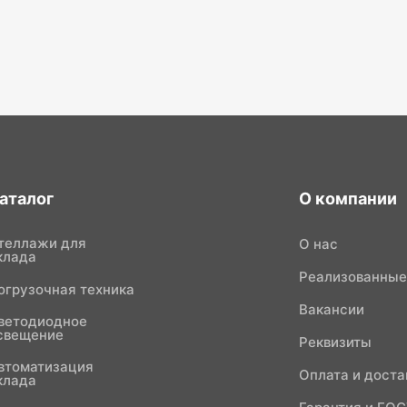
аталог
О компании
теллажи для
О нас
клада
Реализованные
огрузочная техника
Вакансии
ветодиодное
свещение
Реквизиты
втоматизация
Оплата и доста
клада