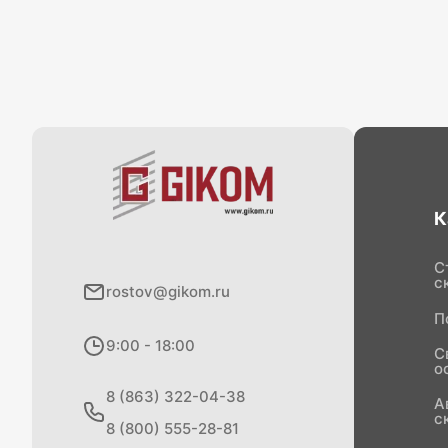
К
С
с
rostov@gikom.ru
П
9:00 - 18:00
С
о
8 (863) 322-04-38
А
с
8 (800) 555-28-81