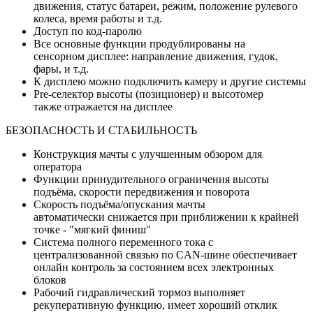
движения, статус батареи, режим, положение рулевого
колеса, время работы и т.д.
Доступ по код-паролю
Все основные функции продублированы на
сенсорном дисплее: направление движения, гудок,
фары, и т.д.
К дисплею можно подключить камеру и другие системы
Pre-селектор высоты (позиционер) и высотомер
также отражается на дисплее
БЕЗОПАСНОСТЬ И СТАБИЛЬНОСТЬ
Конструкция мачты с улучшенным обзором для
оператора
Функции принудительного ограничения высоты
подъёма, скорости передвижения и поворота
Скорость подъёма/опускания мачты
автоматически снижается при приближении к крайней
точке - "мягкий финиш"
Система полного переменного тока с
централизованной связью по CAN-шине обеспечивает
онлайн контроль за состоянием всех электронных
блоков
Рабочий гидравлический тормоз выполняет
рекуперативную функцию, имеет хороший отклик