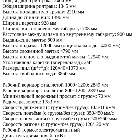
Общая длина ричтрака: 2466 мм
Общая ширина ричтрака: 1345 мм
Высота по защитную крышу: 2210 мм
Длина до спинки вил: 1396 мм
Ширина каретки: 928 мм
Ширина вил по внешнему габариту: 708 мм
Расстояние между лапами по внутреннему габариту: 900 мм
Выдвижение мачты: 600 мм
Высота подъема: 12000 мм (опционально до 14000 мм)
Высота сложенной мачты: 4790 мм
Высота полностью выдвинутой мачты: 12940 мм
Угол наклона каретки (вперед/назад): 2/4°
Размеры вил (ш*т*д): 120×40×1070 мм
Высота свободного хода: 3850 мм
Рабочий коридор с паллетой 1000×1200: 2849 мм
Рабочий коридор с паллетой 800×1200: 2899 мм
Минимальный дорожный просвет с грузом: 70 мм
Радиус разворота: 1783 мм
Скорость движения (с грузом/без груза): 10.5/11 км/ч
Скорость подъёма (с грузом/без груза): 350/450 мм/с
Скорость опускания (с грузом/без груза): 500/560 мм/с
Скорость разгона (с грузом/без груза): 120/120 м/с
Рабочий тормоз: электромагнитный
Двигатель движения: 6.5 кВт