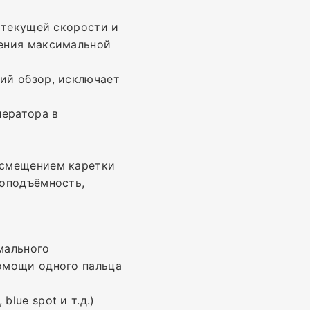
 текущей скорости и
жения максимальной
ий обзор, исключает
ератора в
 смещением каретки
зоподъёмность,
мального
омощи одного пальца
lue spot и т.д.)