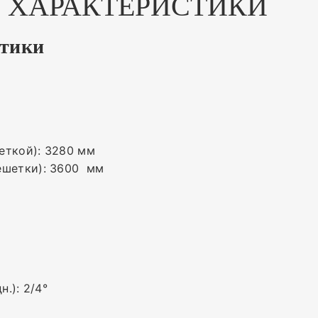
 ХАРАКТЕРИСТИКИ
стики
еткой): 3280 мм
ешетки): 3600 мм
h
й
н.): 2/4°