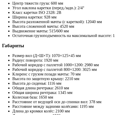
Центр тяжести груза: 600 мм
Угол наклона каретки (перед./задн.): 2/4°
Класс каретки ISO 2328: 2B
Ширина каретки: 928 мм
Высота разложенной мачты (с кареткой): 12040 мм
Высота сложенной мачты: 4520 мм
Выдвижение мачты: 515/600 мм
Остаточная грузоподъемность на максимальной высоте: 1
Габариты
Размер вил (Д×Ш×Т): 1070×125×45 мм
Радиус поворота: 1920 мм
Рабочий коридор с паллетой 1000×1200: 2980 мм
Рабочий коридор с паллетой 800×1200: 3025 мм
Клиренс с грузом позади мачты: 70 мм
Высота по защитную крышу: 2210 мм
Высота до сиденья: 1116 мм
Общая длина ричтрака: 2610 мм
Общая ширина ричтрака: 1345 мм
Колесная база: 1650 мм
Расстояние от ведущей оси до спинки вил: 378 мм
Расстояние между задними колёсами: 1195 мм
Длина до кромки колёс: 2100 мм