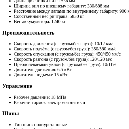
Длина до спинки вил: 1536 мм
Ширина вил по внешнему габариту: 330/688 мм
Расстояние между лапами по внутреннему габариту: 900 
Собственный вес ричтрака: 5830 кг
Вес аккумулятора: 1240 кг
Производительность
Скорость движения (с грузом/без груза): 10/12 км/ч
Скорость подъёма (с грузом/без груза): 350/580 мм/с
Скорость опускания (с грузом/без груза): 450/450 мм/с
Скорость разгона (с грузом/без груза): 120/120 м/с
Преодолеваемый уклон (с грузом/без груза): 10/11%
Двигатель движения: 6.5 кВт
Двигатель подъема: 15 кВт
Управление
Рабочее давление: 18 МПа
Рабочий тормоз: электромагнитный
Шины
Тип шин: полиуретановые